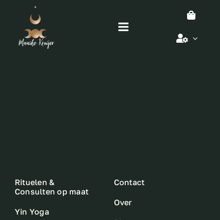
Ga
naar
Toggle
inhoud
Navigation
Home
Cirkels & meer
Yin Yoga
Over mij
Rituelen &
Contact
Blog
Consulten op maat
Over
Yin Yoga
Contact