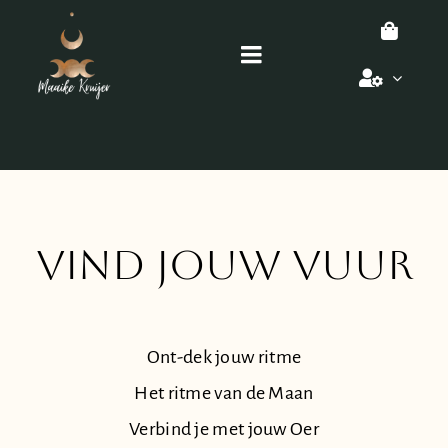
Ga
naar
Toggle
inhoud
Navigation
Home
Cirkels & meer
Yin Yoga
Vind jouw vuur
Over mij
Ont-dek jouw ritme
Blog
Het ritme van de Maan
Verbind je met jouw Oer
Contact