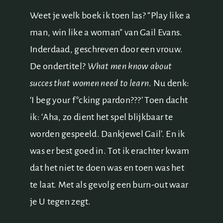
Weet je welk boek ik toen las? “Play like a
man, win like a woman” van Gail Evans.
Inderdaad, geschreven door een vrouw.
De ondertitel?
What men know about
succes that women need to learn
. Nu denk:
‘I beg your f*cking pardon???’ Toen dacht
ik: ‘Aha, zo dient het spel blijkbaar te
worden gespeeld. Dankjewel Gail’. En ik
was er best goed in. Tot ik erachter kwam
dat het niet te doen was en toen was het
te laat. Met als gevolg een burn-out waar
je U tegen zegt.