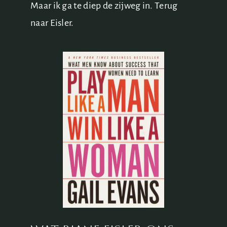
Maar ik ga te diep de zijweg in. Terug
naar Eisler.