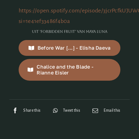
https://open.spotify.com/episode/3jcrPcfkU
si=1e41ef33486f4b0a
uit 'Forbidden Fruit' van Maya Luna
Before War [...] - Elisha Daeva
Chalice and the Blade -
Rianne Eisler
Share this
Tweet this
Email this