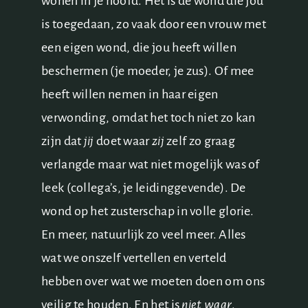
wonen in je hoofd. Het is de wond die jou
is toegedaan, zo vaak door een vrouw met
een eigen wond, die jou heeft willen
beschermen (je moeder, je zus). Of mee
heeft willen nemen in haar eigen
verwonding, omdat het toch niet zo kan
zijn dat
jij
doet waar
zij
zelf zo graag
verlangde maar wat niet mogelijk was of
leek (collega’s, je leidinggevende). De
wond op het zusterschap in volle glorie.
En meer, natuurlijk zo veel meer. Alles
wat we onszelf vertellen en verteld
hebben over wat we moeten doen om ons
veilig te houden. En het is
niet waar
.