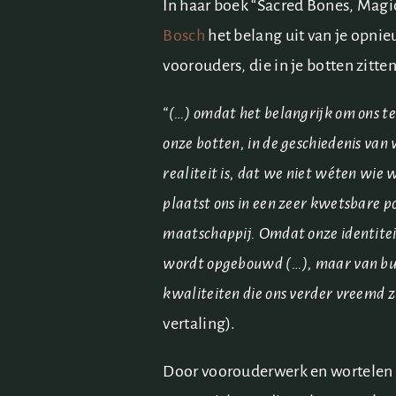
In haar boek “Sacred Bones, Magi
Bosch
het belang uit van je opni
voorouders, die in je botten zitten
“(…) omdat het belangrijk om ons te
onze botten, in de geschiedenis van
realiteit is, dat we niet wéten wie 
plaatst ons in een zeer kwetsbare po
maatschappij. Omdat onze identitei
wordt opgebouwd (…), maar van bui
kwaliteiten die ons verder vreemd zi
vertaling).
Door voorouderwerk en wortelen i