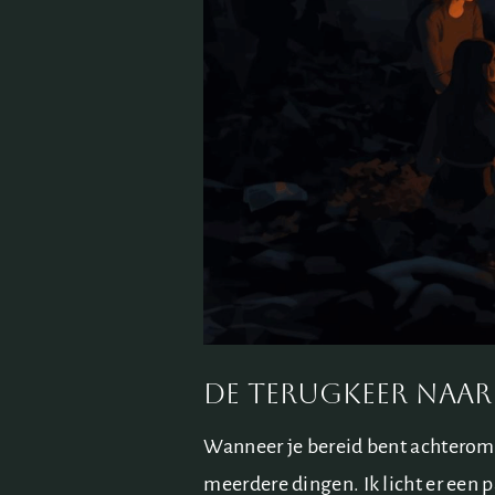
De terugkeer naar 
Wanneer je bereid bent achterom t
meerdere dingen. Ik licht er een p