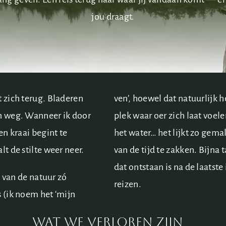
jou draagt.
t zich terug. Bladeren
ven’, hoewel dat natuurlijk h
en weg. Wanneer ik door
plek waar oer zich laat voe
en kraai begint te
het water… het lijkt zo gem
lt de stilte weer neer.
van de tijd te zakken. Bijna 
dat ontstaan is na de laatste
id van de natuur zó
reizen.
s (ik noem het ‘mijn
wat we verloren zijn