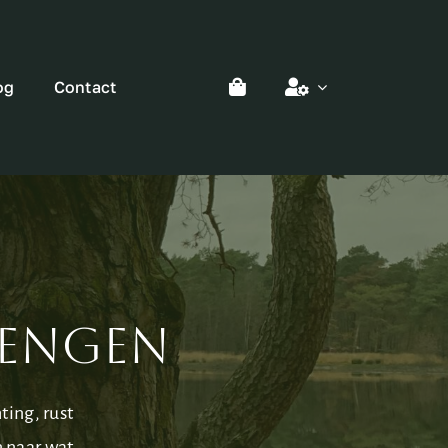
og
Contact
rengen
ting, rust
n naar wat