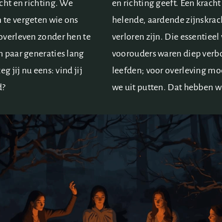
cht en richting. We
en richting geeft. Een kracht
 te vergeten wie ons
helende, aardende zijnskrac
overleven zonder hen te
verloren zijn. Die essentiee
n paar generaties lang
voorouders waren diep verb
g jij nu eens: vind jij
leefden; voor overleving mo
d?
we uit putten. Dat hebben we