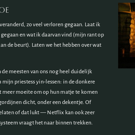
oe
r veranderd, zo veel verloren gegaan. Laat ik
s gegaan en wat ik daarvan vind (mijn rant op
aan de beurt). Laten we het hebben over wat
in de meesten van ons nog heel duidelijk
n mijn priestess yin-lessen: in de donkere
at meer moeite om op hun matje te komen
gordijnen dicht, onder een dekentje. Of
laten of dat lukt — Netflix kan ook zeer
ysteem vraagt het naar binnen trekken.