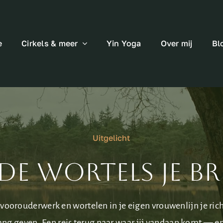
e
Cirkels & meer
Yin Yoga
Over mij
Bl
Uitgelicht
de wortels je b
voorouderwerk en wortelen in je eigen vrouwenlijn je rich
ng geven. Een reis terug naar waar jij vandaan komt — e