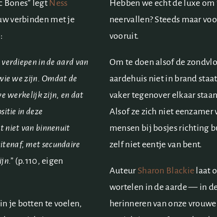
c Bones” legt
Ness
Hebben we echt de luxe om te
euw verbinden met je
neervallen? Steeds maar voor
:
vooruit.
 verdiepen in de aard van
Om te doen alsof de zondvlo
 wie we zijn. Omdat de
aardehuis niet in brand staa
we werkelijk zijn, en dat
vaker tegenover elkaar staan 
sitie in deze
Alsof ze zich niet eenzamer v
t niet van binnenuit
mensen bij bosjes richting b
tenaf, met secundaire
zelf niet eentje van bent.
jn.”
(p.110, eigen
Auteur
Sharon Blackie
laat o
wortelen in de aarde — in de
n je botten te voelen,
herinneren van onze vrouweli