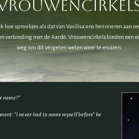
vrouwencirkel
k hoe sprookjes als dat van Vasilisa ons herinneren aan o
en verbinding met de Aarde. Vrouwencirkels bieden een e
weg om dit vergeten weten weer te ervaren.
ur name?”
oment. “I never had to name myself before” he