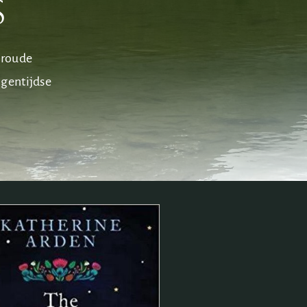
s
eroude
igentijdse