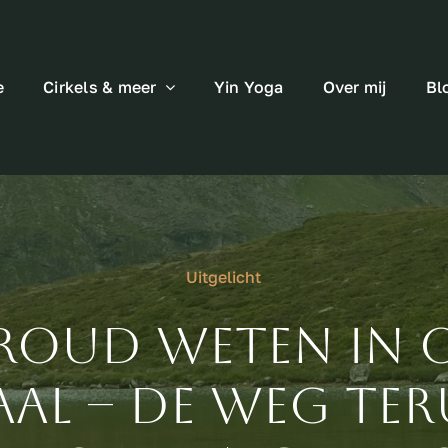
e
Cirkels & meer
Yin Yoga
Over mij
Bl
Uitgelicht
roud weten in 
aal – de weg ter