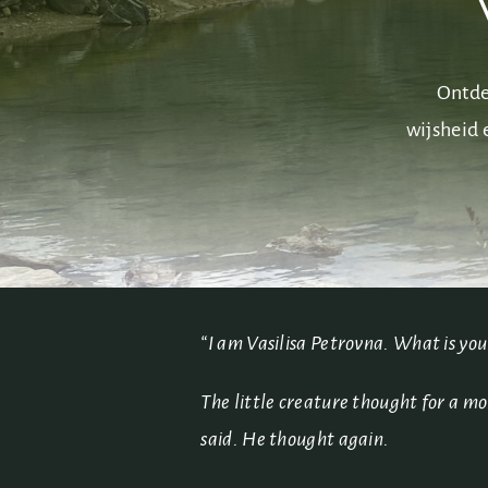
Ontde
wijsheid 
“I am Vasilisa Petrovna. What is yo
The little creature thought for a m
said. He thought again.