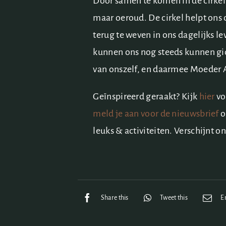
Door samen te komen in de cirkel 
maar oeroud. De cirkel helpt ons 
terug te weven in ons dagelijks l
kunnen ons nog steeds kunnen gids
van onszelf, en daarmee Moeder 
Geïnspireerd geraakt? Kijk
hier
vo
meld je aan voor de nieuwsbrief
o
leuks & activiteiten. Verschijnt on
Share this
Tweet this
E