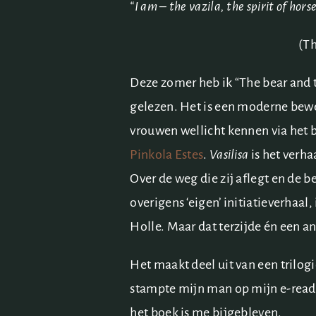
“I am – the vazila, the spirit of horse
(Th
Deze zomer heb ik “The bear and 
gelezen. Het is een moderne bewer
vrouwen wellicht kennen via het
Pinkola Estes
.
Vasilisa
is het verha
Over de weg die zij aflegt en de 
overigens ‘eigen’ initiatieverhaal
Holle. Maar dat terzijde én een a
Het maakt deel uit van een trilogi
stampte mijn man op mijn e-reade
het boek is me bijgebleven.