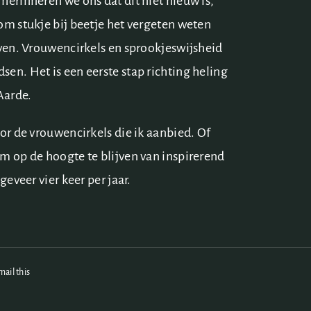
herinneren we ons dat dit niet nieuw is,
om stukje bij beetje het vergeten weten
even. Vrouwencirkels en sprookjeswijsheid
en. Het is een eerste stap richting heling
Aarde.
or de vrouwencirkels die ik aanbied. Of
m op de hoogte te blijven van inspirerend
geveer vier keer per jaar.
mail this