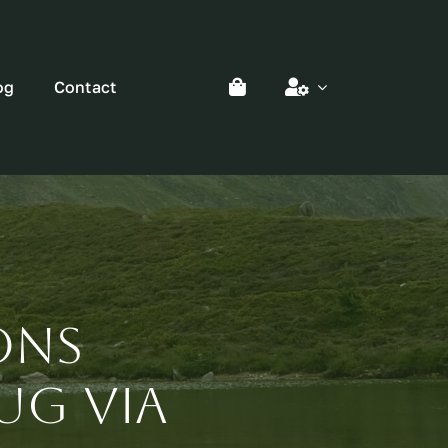
og
Contact
ons
ug via