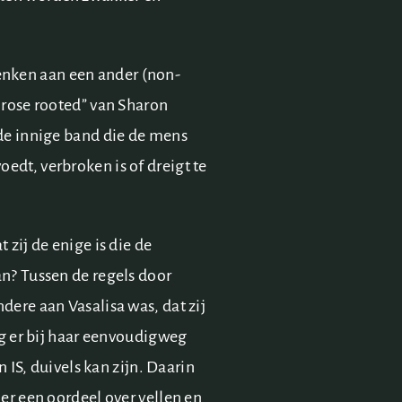
enken aan een ander (non-
n rose rooted” van Sharon
 de innige band die de mens
edt, verbroken is of dreigt te
 zij de enige is die de
an? Tussen de regels door
dere aan Vasalisa was, dat zij
ing er bij haar eenvoudigweg
n IS, duivels kan zijn. Daarin
 er een oordeel over vellen en