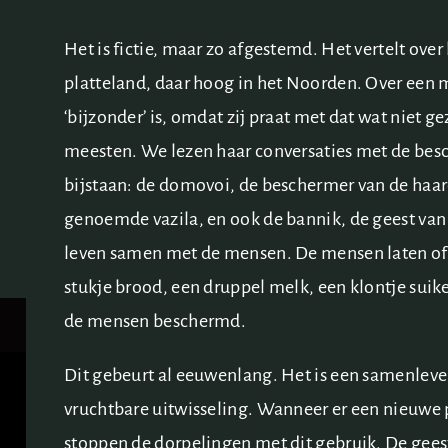
Het is fictie, maar zo afgestemd. Het vertelt over
platteland, daar hoog in het Noorden. Over een m
‘bijzonder’ is, omdat zij praat met dat wat niet 
meesten. We lezen haar conversaties met de be
bijstaan: de domovoi, de beschermer van de haar
genoemde vazila, en ook de bannik, de geest van
leven samen met de mensen. De mensen laten off
stukje brood, een druppel melk, een klontje suike
de mensen beschermd.
Dit gebeurt al eeuwenlang. Het is een samenleve
vruchtbare uitwisseling. Wanneer er een nieuwe pr
stoppen de dorpelingen met dit gebruik. De gee